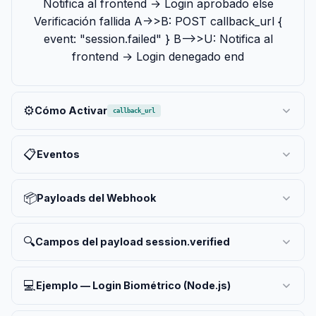
Notifica al frontend → Login aprobado else
Verificación fallida A->>B: POST callback_url {
event: "session.failed" } B-->>U: Notifica al
frontend → Login denegado end
⚙️
Cómo Activar
callback_url
📋
Eventos
📦
Payloads del Webhook
🔍
Campos del payload session.verified
💻
Ejemplo — Login Biométrico (Node.js)